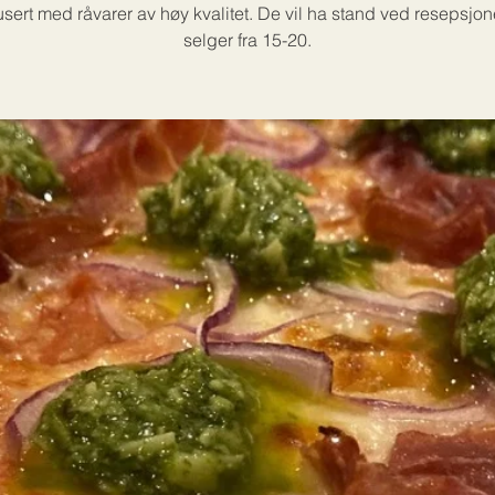
sert med råvarer av høy kvalitet. De vil ha stand ved resepsjo
selger fra 15-20.