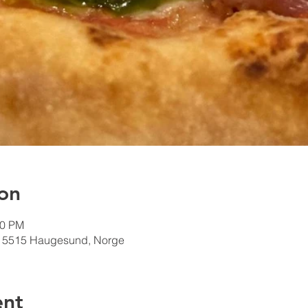
on
00 PM
 5515 Haugesund, Norge
ent