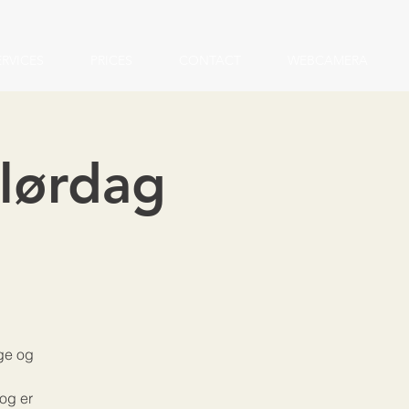
ERVICES
PRICES
CONTACT
WEBCAMERA
 lørdag
lge og
og er