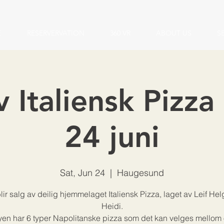
E
RESERVERVATION
360 VR
ABOUT US
S
v Italiensk Pizza
24 juni
Sat, Jun 24
  |  
Haugesund
lir salg av deilig hjemmelaget Italiensk Pizza, laget av Leif He
Heidi.
en har 6 typer Napolitanske pizza som det kan velges mellom 