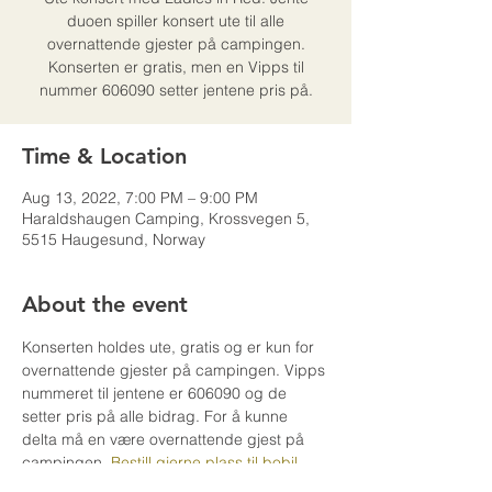
duoen spiller konsert ute til alle
overnattende gjester på campingen.
Konserten er gratis, men en Vipps til
nummer 606090 setter jentene pris på.
Time & Location
Aug 13, 2022, 7:00 PM – 9:00 PM
Haraldshaugen Camping, Krossvegen 5,
5515 Haugesund, Norway
About the event
Konserten holdes ute, gratis og er kun for 
overnattende gjester på campingen. Vipps 
nummeret til jentene er 606090 og de 
setter pris på alle bidrag. For å kunne 
delta må en være overnattende gjest på 
campingen. 
Bestill gjerne plass til bobil 
eller campingvogn
 på forhånd for å være 