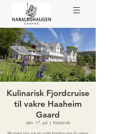
Kulinarisk Fjordcruise
til vakre Haaheim
Gaard
søn. 17. juli
  |  
Kopervik
Bli med oss på et unikt fjordcruise til vakre