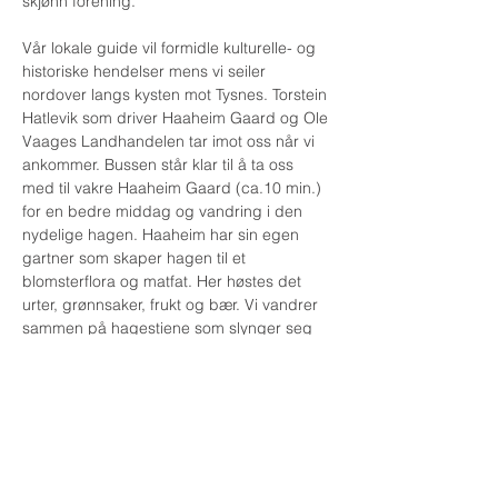
skjønn forening.

Vår lokale guide vil formidle kulturelle- og 
historiske hendelser mens vi seiler 
nordover langs kysten mot Tysnes. Torstein 
Hatlevik som driver Haaheim Gaard og Ole 
Vaages Landhandelen tar imot oss når vi 
ankommer. Bussen står klar til å ta oss 
med til vakre Haaheim Gaard (ca.10 min.) 
for en bedre middag og vandring i den 
nydelige hagen. Haaheim har sin egen 
gartner som skaper hagen til et 
blomsterflora og matfat. Her høstes det 
urter, grønnsaker, frukt og bær. Vi vandrer 
sammen på hagestiene som slynger seg 
mellom små hagerom med benker og 
blomsterbed og nyter omgivelsene. 

Før vi setter kursen hjemover får vi være 
med på en eksklusiv opplevelse med 
besøk på den helt nye sjokoladefabrikken 
på Ole Vaages Landhandel. Her får du 