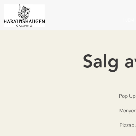
HJEM
Salg a
Pop Up 
Menyen 
Pizzabu