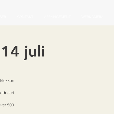
ISER
KONTAKT
ARRANGEMENT
WEBKAMERA
14 juli
 klokken
rodusert
over 500