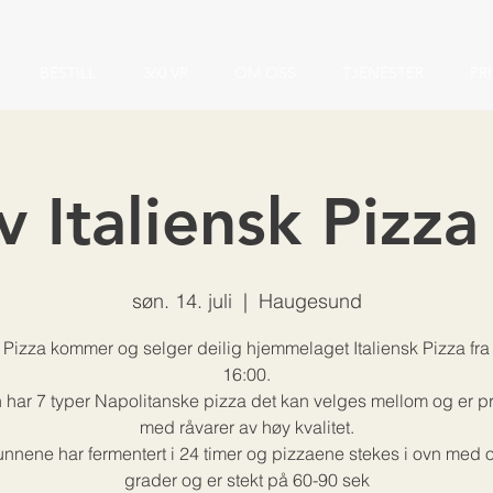
BESTILL
360 VR
OM OSS
TJENESTER
PR
v Italiensk Pizza 
søn. 14. juli
  |  
Haugesund
Pizza kommer og selger deilig hjemmelaget Italiensk Pizza fra
16:00.
har 7 typer Napolitanske pizza det kan velges mellom og er p
med råvarer av høy kvalitet.
nnene har fermentert i 24 timer og pizzaene stekes i ovn med 
grader og er stekt på 60-90 sek