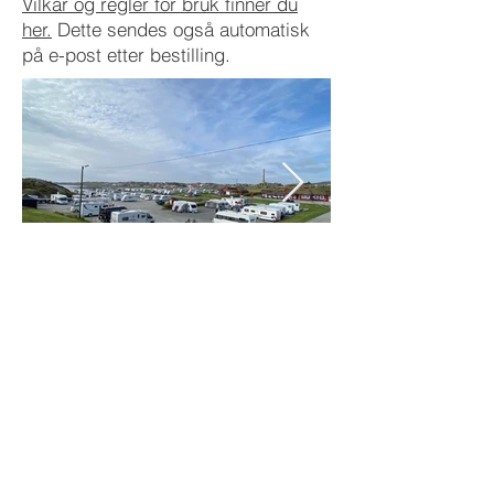
Vilkår og regler for bruk finner du
her.
Dette sendes også automatisk
på e-post etter bestilling.
Pris badstue / sauna hos
Haraldshaugen i Haugesund
Per person
200kr pr time