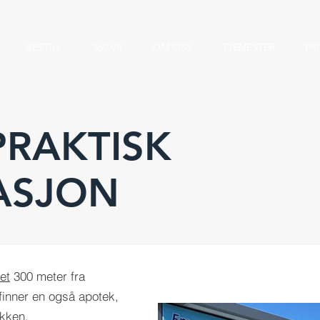
BESTILL
360 VR
OM OSS
TJENESTER
PR
RAKTISK
ASJON
et
300 meter fra
inner en også apotek,
økken.