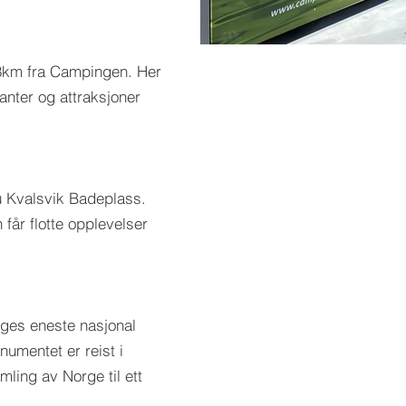
8km fra Campingen. Her
CamperClean,
ranter og attraksjoner
Camping,h
u Kvalsvik Badeplass.
 får flotte opplevelser
ges eneste nasjonal
umentet er reist i
ling av Norge til ett