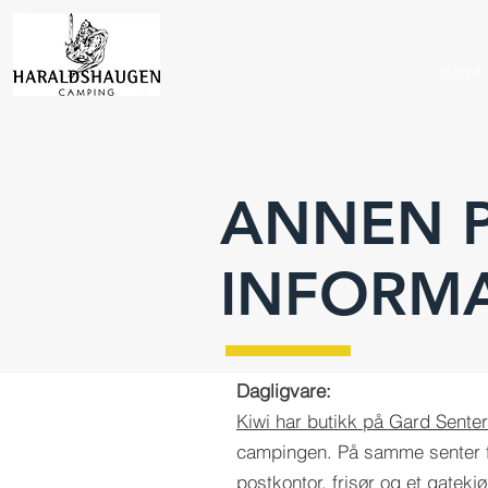
HJEM
ANNEN P
INFORM
Dagligvare:
Kiwi har butikk på Gard Senter
campingen. På samme senter f
postkontor, frisør og et gatekj