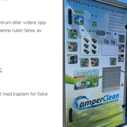
entrum eller videre opp
Denne ruten føres av
1
0
t med kaptein for fiske