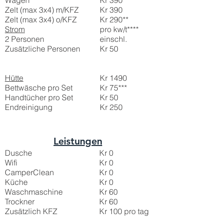
Wagen
Kr 390
Zelt (max 3x4) m/KFZ
Kr 390
Zelt (max 3x4) o/
KFZ
Kr 290**
Strom
pro kw/t****
2 Personen
einschl.
Zusätzliche Personen
Kr 50
Hütte
Kr 1490
Bettwäsche pro Set
Kr 75***
Handtücher pro Set
Kr 50
Endreinigung
Kr 250
Leistungen
Dusche
Kr 0
Wifi
Kr 0
CamperClean
Kr 0
Küche
Kr 0
Waschmaschine
Kr 60
Trockner
Kr 60
Zusätzlich
KFZ
Kr 100 pro tag