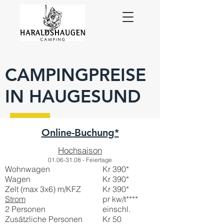
CAMPINGPREISE
IN HAUGESUND
Online-Buchung*
Hochsaison
01.
06-31
.08 - Feiertage
Wohnwagen
Kr 390*
Wagen
Kr 390*
Zelt (max 3x6) m/KFZ
Kr 390*
Strom
pr kw/t****
2 Personen
einschl.
Zusätzliche Personen
Kr 50